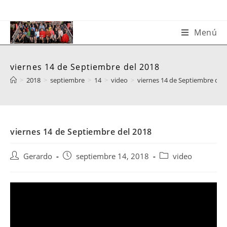
Saltar
al
contenido
Menú
viernes 14 de Septiembre del 2018
>
2018
>
septiembre
>
14
>
video
>
viernes 14 de Septiembre del
viernes 14 de Septiembre del 2018
Autor
Publicación
Categoría
Gerardo
septiembre 14, 2018
video
de
de
de
la
la
la
entrada:
entrada:
entrada: