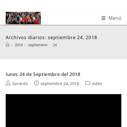
Saltar
al
contenido
Menú
Archivos diarios: septiembre 24, 2018
>
2018
>
septiembre
>
24
lunes 24 de Septiembre del 2018
Autor
Publicación
Categoría
Gerardo
septiembre 24, 2018
video
de
de
de
la
la
la
entrada:
entrada:
entrada: