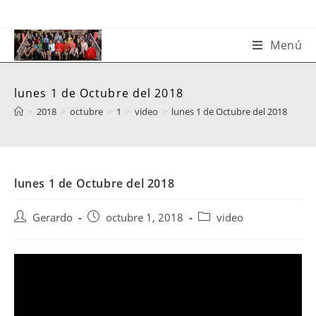
Saltar
al
contenido
Menú
lunes 1 de Octubre del 2018
>
2018
>
octubre
>
1
>
video
>
lunes 1 de Octubre del 2018
lunes 1 de Octubre del 2018
Autor
Publicación
Categoría
Gerardo
octubre 1, 2018
video
de
de
de
la
la
la
entrada:
entrada:
entrada: