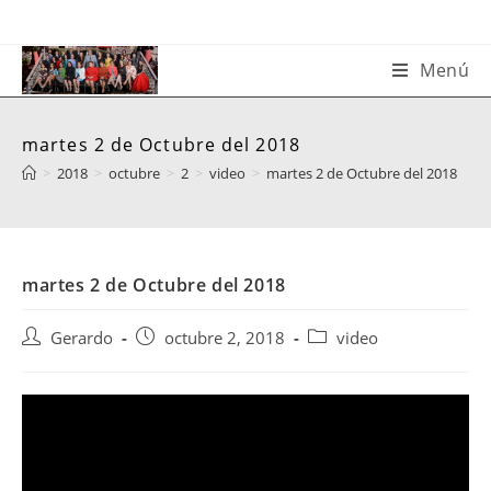
Saltar
al
contenido
Menú
martes 2 de Octubre del 2018
>
2018
>
octubre
>
2
>
video
>
martes 2 de Octubre del 2018
martes 2 de Octubre del 2018
Autor
Publicación
Categoría
Gerardo
octubre 2, 2018
video
de
de
de
la
la
la
entrada:
entrada:
entrada: