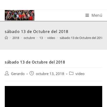
Saltar
al
contenido
Menú
sábado 13 de Octubre del 2018
>
2018
>
octubre
>
13
>
video
>
sábado 13 de Octubre del 2018
sábado 13 de Octubre del 2018
Autor
Publicación
Categoría
Gerardo
octubre 13, 2018
video
de
de
de
la
la
la
entrada:
entrada:
entrada: