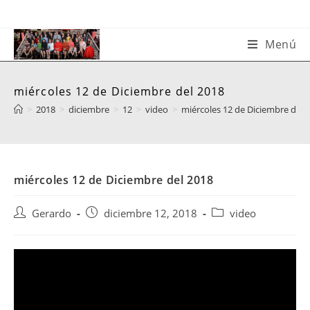
Saltar
al
contenido
Menú
miércoles 12 de Diciembre del 2018
>
2018
>
diciembre
>
12
>
video
>
miércoles 12 de Diciembre del 
miércoles 12 de Diciembre del 2018
Autor
Publicación
Categoría
Gerardo
diciembre 12, 2018
video
de
de
de
la
la
la
entrada:
entrada:
entrada: