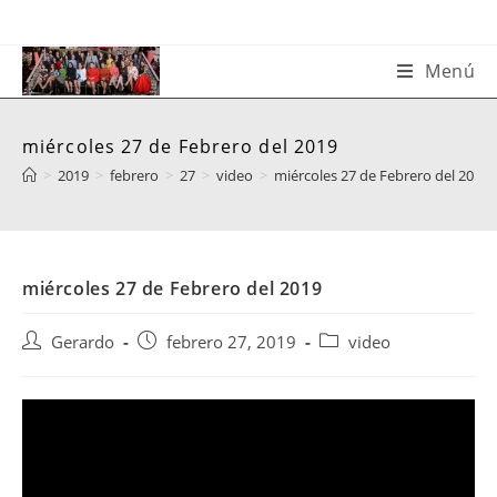
Saltar
al
contenido
Menú
miércoles 27 de Febrero del 2019
>
2019
>
febrero
>
27
>
video
>
miércoles 27 de Febrero del 2019
miércoles 27 de Febrero del 2019
Autor
Publicación
Categoría
Gerardo
febrero 27, 2019
video
de
de
de
la
la
la
entrada:
entrada:
entrada: