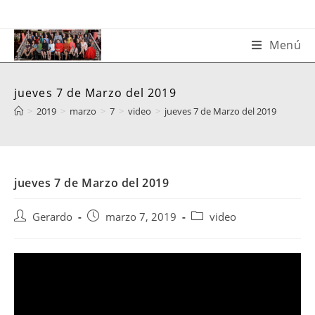
Saltar
al
contenido
Menú
jueves 7 de Marzo del 2019
>
2019
>
marzo
>
7
>
video
>
jueves 7 de Marzo del 2019
jueves 7 de Marzo del 2019
Autor
Publicación
Categoría
Gerardo
marzo 7, 2019
video
de
de
de
la
la
la
entrada:
entrada:
entrada: