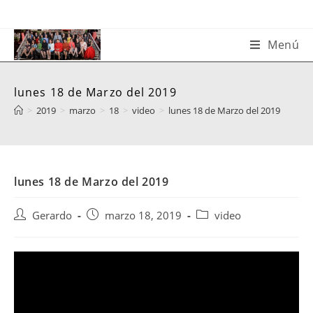
Saltar
al
contenido
Menú
lunes 18 de Marzo del 2019
>
2019
>
marzo
>
18
>
video
>
lunes 18 de Marzo del 2019
lunes 18 de Marzo del 2019
Autor
Publicación
Categoría
Gerardo
marzo 18, 2019
video
de
de
de
la
la
la
entrada:
entrada:
entrada: