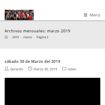
Saltar
al
contenido
Menú
Archivos mensuales: marzo 2019
>
2019
>
marzo
>
Página 2
sábado 30 de Marzo del 2019
Autor
Publicación
Categoría
Gerardo
marzo 30, 2019
video
de
de
de
la
la
la
entrada:
entrada:
entrada: