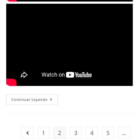
Sábado
Continuar Leyendo
30
De
Marzo
Del
2019
1
2
3
4
5
…
Ir a la página anterior