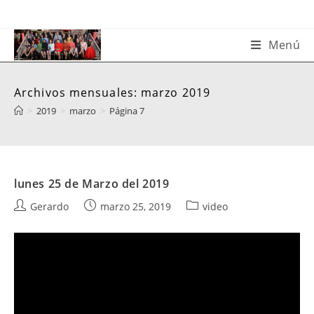
Saltar
al
contenido
Menú
Archivos mensuales: marzo 2019
>
2019
>
marzo
>
Página 7
lunes 25 de Marzo del 2019
Autor
Publicación
Categoría
Gerardo
marzo 25, 2019
video
de
de
de
la
la
la
entrada:
entrada:
entrada: