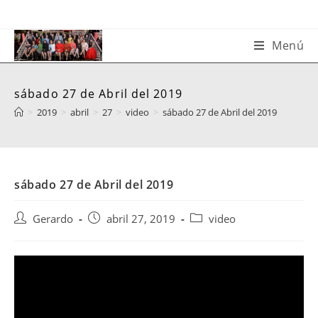
Saltar
al
contenido
Menú
sábado 27 de Abril del 2019
>
2019
>
abril
>
27
>
video
>
sábado 27 de Abril del 2019
sábado 27 de Abril del 2019
Autor
Publicación
Categoría
Gerardo
abril 27, 2019
video
de
de
de
la
la
la
entrada:
entrada:
entrada: