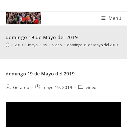
Saltar
al
contenido
Menú
domingo 19 de Mayo del 2019
>
2019
>
mayo
>
19
>
video
>
domingo 19 de Mayo del 2019
domingo 19 de Mayo del 2019
Autor
Publicación
Categoría
Gerardo
mayo 19, 2019
video
de
de
de
la
la
la
entrada:
entrada:
entrada: