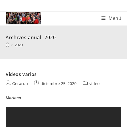
Saltar
al
contenido
Menú
Archivos anual: 2020
>
2020
Videos varios
Autor
Publicación
Categoría
Gerardo
diciembre 25, 2020
video
de
de
de
la
la
la
Mariana
entrada:
entrada:
entrada: