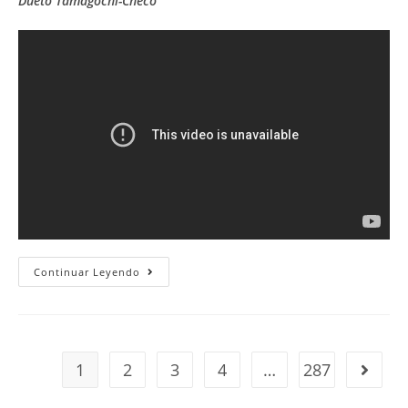
Dueto Tamagochi-Checo
Videos
Continuar Leyendo
Varios
1
2
3
4
…
287
Ir a la 