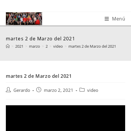
Saltar
al
contenido
Menú
martes 2 de Marzo del 2021
>
2021
>
marzo
>
2
>
video
>
martes 2 de Marzo del 2021
martes 2 de Marzo del 2021
Autor
Publicación
Categoría
Gerardo
marzo 2, 2021
video
de
de
de
la
la
la
entrada:
entrada:
entrada: