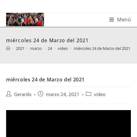
Saltar
al
contenido
Menú
miércoles 24 de Marzo del 2021
>
2021
>
marzo
>
24
>
video
>
miércoles 24 de Marzo del 2021
miércoles 24 de Marzo del 2021
Autor
Publicación
Categoría
Gerardo
marzo 24, 2021
video
de
de
de
la
la
la
entrada:
entrada:
entrada: