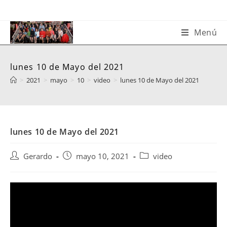
Saltar
al
contenido
Menú
lunes 10 de Mayo del 2021
>
2021
>
mayo
>
10
>
video
>
lunes 10 de Mayo del 2021
lunes 10 de Mayo del 2021
Autor
Publicación
Categoría
Gerardo
mayo 10, 2021
video
de
de
de
la
la
la
entrada:
entrada:
entrada: