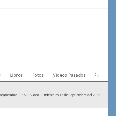
O
Libros
Fotos
Videos Pasados
septiembre
>
15
>
video
>
miércoles 15 de Septiembre del 2021