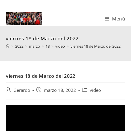
Saltar
al
contenido
Menú
viernes 18 de Marzo del 2022
>
2022
>
marzo
>
18
>
video
>
viernes 18 de Marzo del 2022
viernes 18 de Marzo del 2022
Autor
Publicación
Categoría
Gerardo
marzo 18, 2022
video
de
de
de
la
la
la
entrada:
entrada:
entrada: