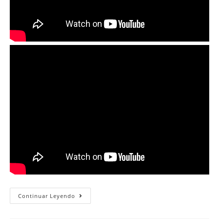
Lunes
Continuar Leyendo
4
De
Julio