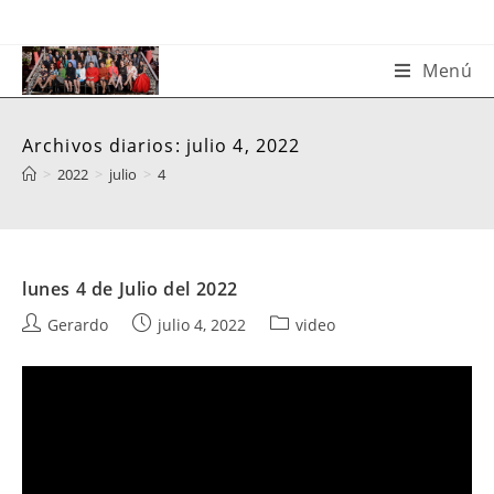
Saltar
al
contenido
Menú
Archivos diarios: julio 4, 2022
>
2022
>
julio
>
4
lunes 4 de Julio del 2022
Autor
Publicación
Categoría
Gerardo
julio 4, 2022
video
de
de
de
la
la
la
entrada:
entrada:
entrada: