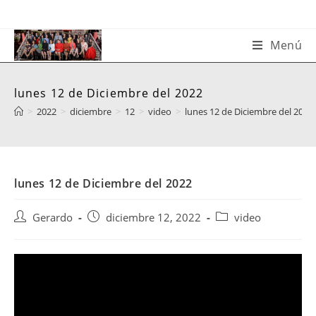
Saltar
al
contenido
Menú
lunes 12 de Diciembre del 2022
>
2022
>
diciembre
>
12
>
video
>
lunes 12 de Diciembre del 2022
lunes 12 de Diciembre del 2022
Autor
Publicación
Categoría
Gerardo
diciembre 12, 2022
video
de
de
de
la
la
la
entrada:
entrada:
entrada: