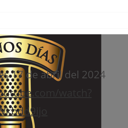
s 17 de abril del 2024
outube.com/watch?
Wkbdd9ijo