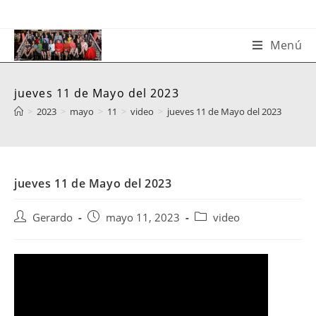
Saltar
al
contenido
Menú
jueves 11 de Mayo del 2023
>
2023
>
mayo
>
11
>
video
>
jueves 11 de Mayo del 2023
jueves 11 de Mayo del 2023
Autor
Publicación
Categoría
Gerardo
mayo 11, 2023
video
de
de
de
la
la
la
entrada:
entrada:
entrada: