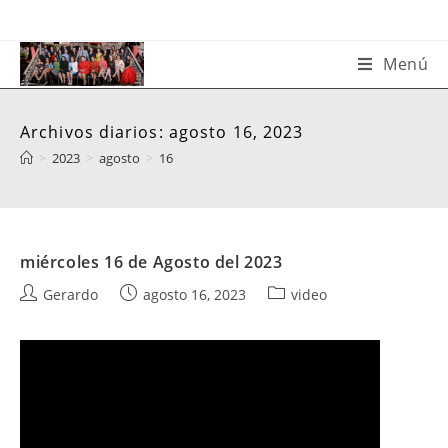
Saltar
al
contenido
Menú
Archivos diarios: agosto 16, 2023
>
2023
>
agosto
>
16
miércoles 16 de Agosto del 2023
Autor
Publicación
Categoría
Gerardo
agosto 16, 2023
video
de
de
de
la
la
la
entrada:
entrada:
entrada: