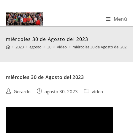
Saltar
al
contenido
Menú
miércoles 30 de Agosto del 2023
>
2023
>
agosto
>
30
>
video
>
miércoles 30 de Agosto del 2023
miércoles 30 de Agosto del 2023
Autor
Publicación
Categoría
Gerardo
agosto 30, 2023
video
de
de
de
la
la
la
entrada:
entrada:
entrada: