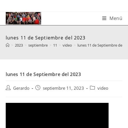
Saltar
al
contenido
Menú
lunes 11 de Septiembre del 2023
>
2023
>
septiembre
>
11
>
video
>
lunes 11 de Septiembre del 2
lunes 11 de Septiembre del 2023
Autor
Publicación
Categoría
Gerardo
septiembre 11, 2023
video
de
de
de
la
la
la
entrada:
entrada:
entrada: