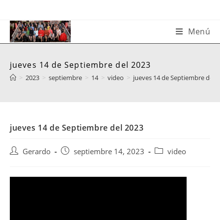
Saltar
al
contenido
Menú
jueves 14 de Septiembre del 2023
>
2023
>
septiembre
>
14
>
video
>
jueves 14 de Septiembre del 
jueves 14 de Septiembre del 2023
Autor
Publicación
Categoría
Gerardo
septiembre 14, 2023
video
de
de
de
la
la
la
entrada:
entrada:
entrada: