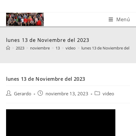
Saltar
al
contenido
Menú
lunes 13 de Noviembre del 2023
>
2023
>
noviembre
>
13
>
video
>
lunes 13 de Noviembre del 20
lunes 13 de Noviembre del 2023
Autor
Publicación
Categoría
Gerardo
noviembre 13, 2023
video
de
de
de
la
la
la
entrada:
entrada:
entrada: