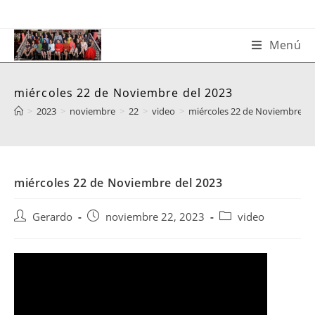
Saltar
al
contenido
Menú
miércoles 22 de Noviembre del 2023
>
2023
>
noviembre
>
22
>
video
>
miércoles 22 de Noviembre de
miércoles 22 de Noviembre del 2023
Autor
Publicación
Categoría
Gerardo
noviembre 22, 2023
video
de
de
de
la
la
la
entrada:
entrada:
entrada: