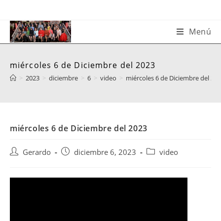
Saltar
al
contenido
Menú
miércoles 6 de Diciembre del 2023
>
2023
>
diciembre
>
6
>
video
>
miércoles 6 de Diciembre del 20
miércoles 6 de Diciembre del 2023
Autor
Publicación
Categoría
Gerardo
diciembre 6, 2023
video
de
de
de
la
la
la
entrada:
entrada:
entrada: