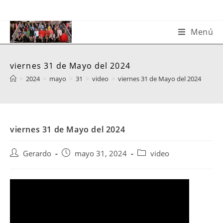
Saltar
al
contenido
Menú
viernes 31 de Mayo del 2024
>
2024
>
mayo
>
31
>
video
>
viernes 31 de Mayo del 2024
viernes 31 de Mayo del 2024
Autor
Publicación
Categoría
Gerardo
mayo 31, 2024
video
de
de
de
la
la
la
entrada:
entrada:
entrada: