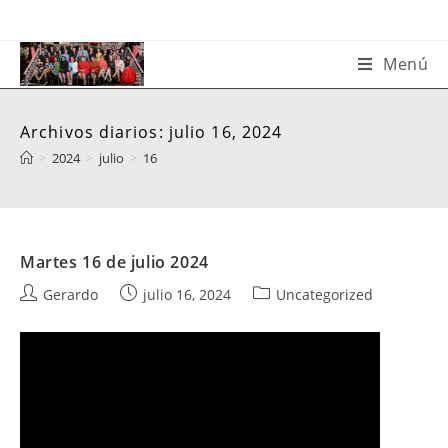
Saltar
al
contenido
Menú
Archivos diarios: julio 16, 2024
>
2024
>
julio
>
16
Martes 16 de julio 2024
Autor
Publicación
Categoría
Gerardo
julio 16, 2024
Uncategorized
de
de
de
la
la
la
entrada:
entrada:
entrada: