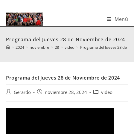
Saltar
al
contenido
Menú
Programa del Jueves 28 de Noviembre de 2024
>
2024
>
noviembre
>
28
>
video
>
Programa del Jueves 28 de No
Programa del Jueves 28 de Noviembre de 2024
Autor
Publicación
Categoría
Gerardo
noviembre 28, 2024
video
de
de
de
la
la
la
entrada:
entrada:
entrada: