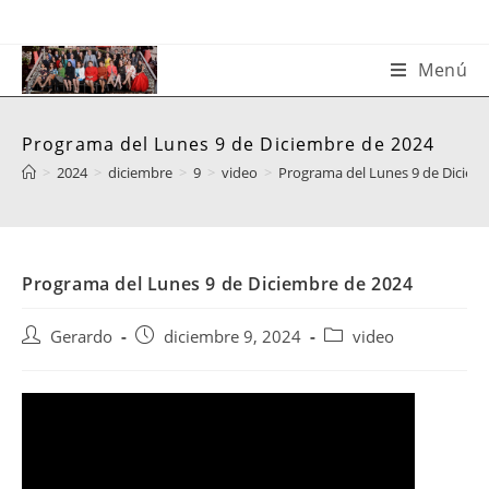
Saltar
al
contenido
Menú
Programa del Lunes 9 de Diciembre de 2024
>
2024
>
diciembre
>
9
>
video
>
Programa del Lunes 9 de Diciem
Programa del Lunes 9 de Diciembre de 2024
Autor
Publicación
Categoría
Gerardo
diciembre 9, 2024
video
de
de
de
la
la
la
entrada:
entrada:
entrada: