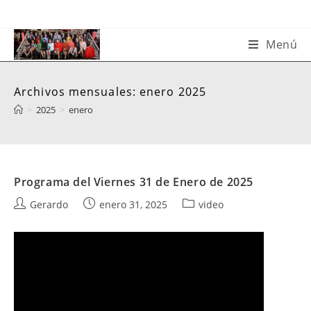
Saltar
al
contenido
Menú
Archivos mensuales: enero 2025
>
2025
>
enero
Programa del Viernes 31 de Enero de 2025
Autor
Publicación
Categoría
Gerardo
enero 31, 2025
video
de
de
de
la
la
la
entrada:
entrada:
entrada: