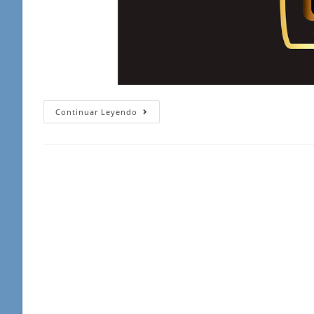
Programa
Continuar Leyendo
Del
Viernes
14
De
Febrero
Del
2025