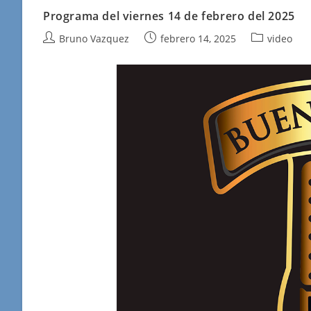
Programa del viernes 14 de febrero del 2025
Autor
Publicación
Categoría
Bruno Vazquez
febrero 14, 2025
video
de
de
de
la
la
la
entrada:
entrada:
entrada: