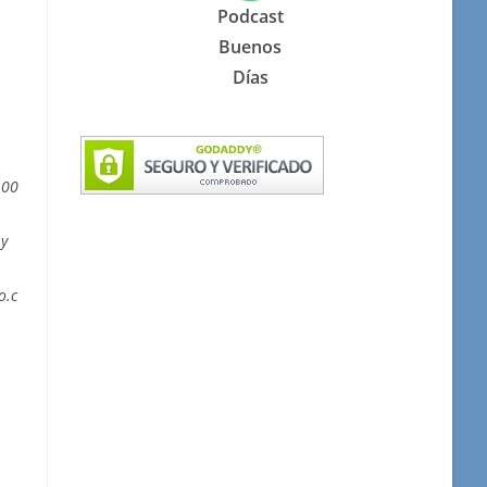
Podcast
Buenos
Días
:00
 y
o.c