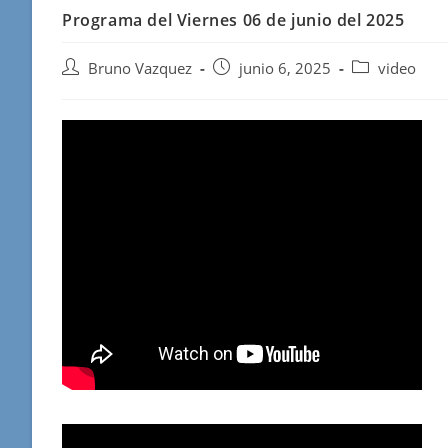
Programa del Viernes 06 de junio del 2025
Autor
Publicación
Categoría
Bruno Vazquez
junio 6, 2025
video
de
de
de
la
la
la
entrada:
entrada:
entrada: