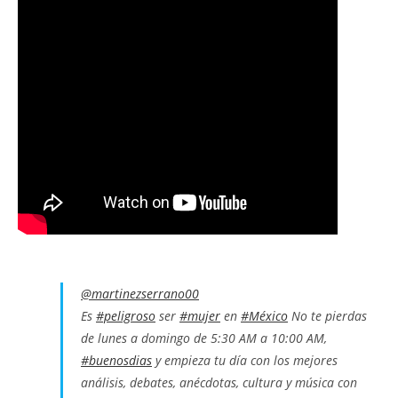
@martinezserrano00
Es
#peligroso
ser
#mujer
en
#México
No te pierdas
de lunes a domingo de 5:30 AM a 10:00 AM,
#buenosdias
y empieza tu día con los mejores
análisis, debates, anécdotas, cultura y música con