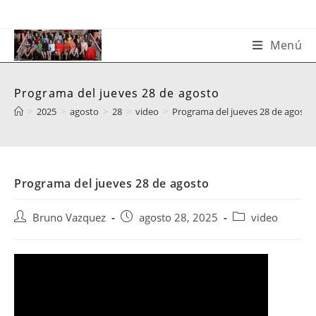
Saltar
al
contenido
Menú
Programa del jueves 28 de agosto
>
2025
>
agosto
>
28
>
video
>
Programa del jueves 28 de agosto
Programa del jueves 28 de agosto
Autor
Publicación
Categoría
Bruno Vazquez
agosto 28, 2025
video
de
de
de
la
la
la
entrada:
entrada:
entrada: