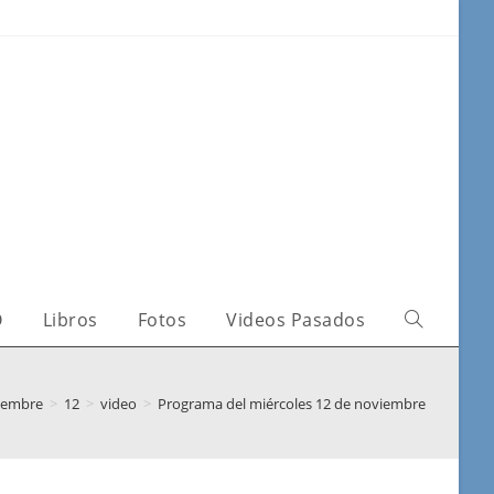
O
Libros
Fotos
Videos Pasados
iembre
>
12
>
video
>
Programa del miércoles 12 de noviembre