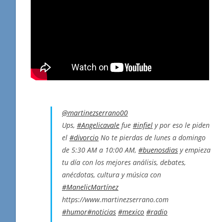
@martinezserrano00
Ups,
#Angelicavale
fue
#infiel
y por eso le piden
el
#divorcio
No te pierdas de lunes a domingo
de 5:30 AM a 10:00 AM,
#buenosdias
y empieza
tu día con los mejores análisis, debates,
anécdotas, cultura y música con
#ManelicMartínez
https://www.martinezserrano.com
#humor
#noticias
#mexico
#radio