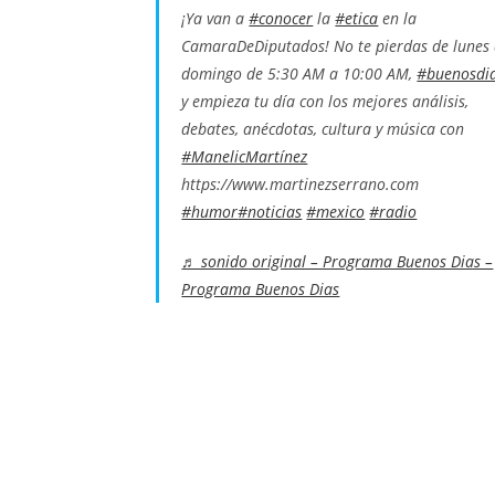
¡Ya van a
#conocer
la
#etica
en la
CamaraDeDiputados! No te pierdas de lunes
domingo de 5:30 AM a 10:00 AM,
#buenosdi
y empieza tu día con los mejores análisis,
debates, anécdotas, cultura y música con
#ManelicMartínez
https://www.martinezserrano.com
#humor
#noticias
#mexico
#radio
♬ sonido original – Programa Buenos Dias –
Programa Buenos Dias