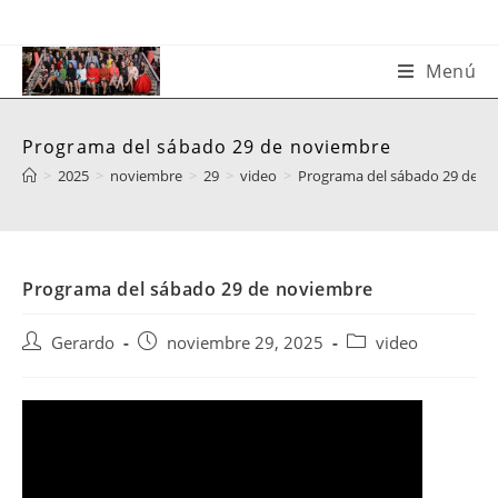
Saltar
al
contenido
Menú
Programa del sábado 29 de noviembre
>
2025
>
noviembre
>
29
>
video
>
Programa del sábado 29 de n
Programa del sábado 29 de noviembre
Autor
Publicación
Categoría
Gerardo
noviembre 29, 2025
video
de
de
de
la
la
la
entrada:
entrada:
entrada: