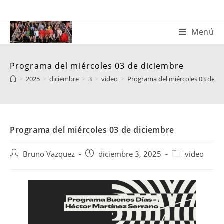
Saltar
al
contenido
Menú
Programa del miércoles 03 de diciembre
>
2025
>
diciembre
>
3
>
video
>
Programa del miércoles 03 de d
Programa del miércoles 03 de diciembre
Autor
Publicación
Categoría
Bruno Vazquez
diciembre 3, 2025
video
de
de
de
la
la
la
entrada:
entrada:
entrada: