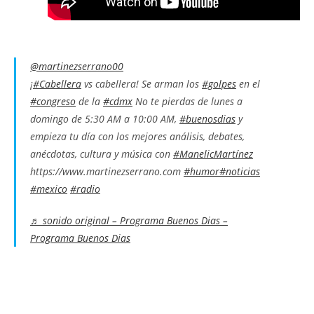
@martinezserrano00
¡
#Cabellera
vs cabellera! Se arman los
#golpes
en el
#congreso
de la
#cdmx
No te pierdas de lunes a
domingo de 5:30 AM a 10:00 AM,
#buenosdias
y
empieza tu día con los mejores análisis, debates,
anécdotas, cultura y música con
#ManelicMartínez
https://www.martinezserrano.com
#humor
#noticias
#mexico
#radio
♬ sonido original – Programa Buenos Dias –
Programa Buenos Dias