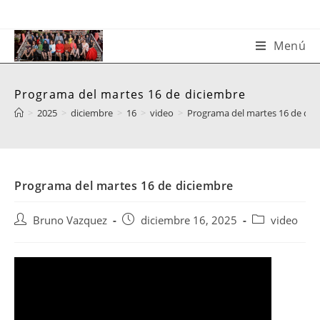
Saltar
al
contenido
Menú
Programa del martes 16 de diciembre
>
2025
>
diciembre
>
16
>
video
>
Programa del martes 16 de dic
Programa del martes 16 de diciembre
Autor
Publicación
Categoría
Bruno Vazquez
diciembre 16, 2025
video
de
de
de
la
la
la
entrada:
entrada:
entrada: