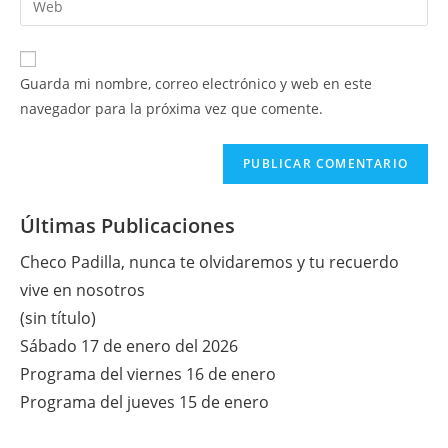
de
de
la
usuario
correo
URL
para
electrónico
de
comentar
Guarda mi nombre, correo electrónico y web en este
para
tu
navegador para la próxima vez que comente.
comentar
web
(opcional)
Últimas Publicaciones
Checo Padilla, nunca te olvidaremos y tu recuerdo
vive en nosotros
(sin título)
Sábado 17 de enero del 2026
Programa del viernes 16 de enero
Programa del jueves 15 de enero