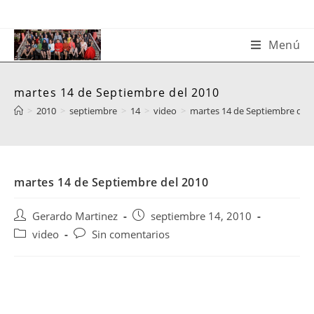
Saltar
al
contenido
Menú
martes 14 de Septiembre del 2010
>
2010
>
septiembre
>
14
>
video
>
martes 14 de Septiembre del 
martes 14 de Septiembre del 2010
Autor
Publicación
Gerardo Martinez
septiembre 14, 2010
de
de
Categoría
Comentarios
video
Sin comentarios
la
la
de
de
entrada:
entrada:
la
la
entrada:
entrada: