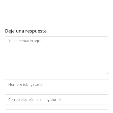
Deja una respuesta
Comentario
Introduce
tu
nombre
Introduce
o
tu
nombre
dirección
Introduce