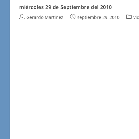
miércoles 29 de Septiembre del 2010
Autor
Publicación
Categ
Gerardo Martinez
septiembre 29, 2010
vi
de
de
de
la
la
la
entrada:
entrada:
entra