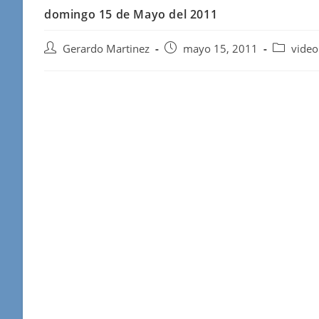
domingo 15 de Mayo del 2011
Autor
Publicación
Categoría
Gerardo Martinez
mayo 15, 2011
video
de
de
de
la
la
la
entrada:
entrada:
entrada: