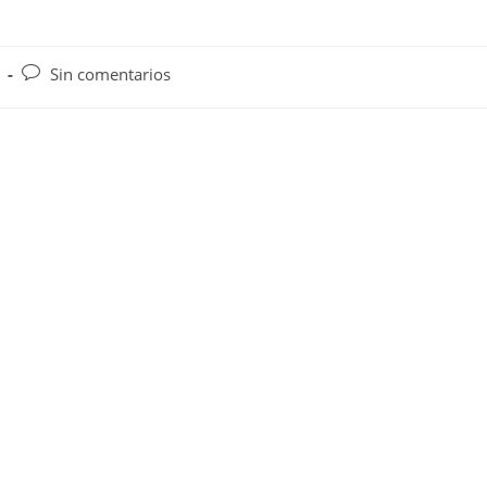
Comentarios
Sin comentarios
de
la
entrada: