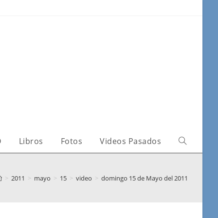
O
Libros
Fotos
Videos Pasados
>
2011
>
mayo
>
15
>
video
>
domingo 15 de Mayo del 2011