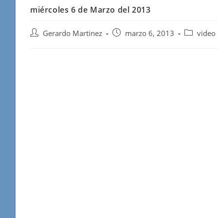
miércoles 6 de Marzo del 2013
Autor
Publicación
Categoría
Gerardo Martinez
marzo 6, 2013
video
de
de
de
la
la
la
entrada:
entrada:
entrada: