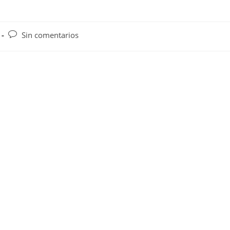
Comentarios
Sin comentarios
de
la
entrada: