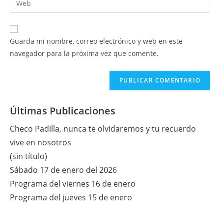
de
de
la
usuario
correo
URL
para
electrónico
de
comentar
Guarda mi nombre, correo electrónico y web en este
para
tu
navegador para la próxima vez que comente.
comentar
web
(opcional)
Últimas Publicaciones
Checo Padilla, nunca te olvidaremos y tu recuerdo
vive en nosotros
(sin título)
Sábado 17 de enero del 2026
Programa del viernes 16 de enero
Programa del jueves 15 de enero