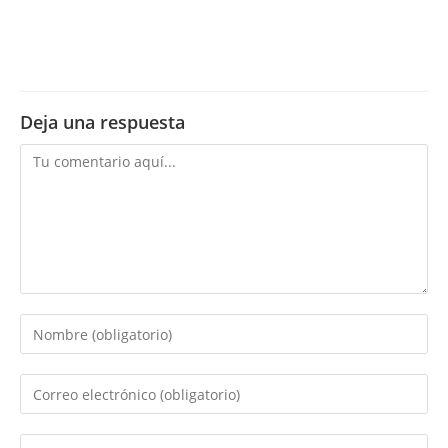
Deja una respuesta
Comentario
Introduce
tu
nombre
Introduce
o
tu
nombre
dirección
Introduce