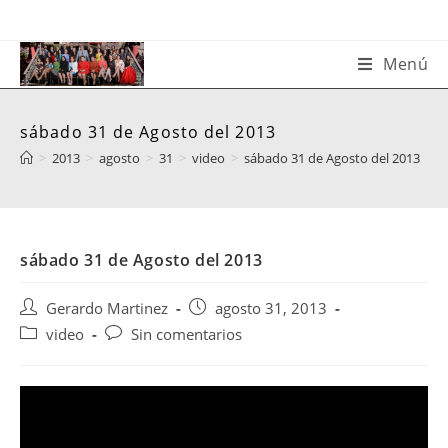
Saltar
al
contenido
Menú
sábado 31 de Agosto del 2013
>
2013
>
agosto
>
31
>
video
>
sábado 31 de Agosto del 2013
sábado 31 de Agosto del 2013
Autor
Publicación
Gerardo Martinez
agosto 31, 2013
de
de
Categoría
Comentarios
video
Sin comentarios
la
la
de
de
entrada:
entrada:
la
la
entrada:
entrada: