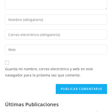
Introduce
tu
nombre
Introduce
o
tu
nombre
dirección
Introduce
de
de
la
usuario
correo
URL
para
electrónico
de
comentar
Guarda mi nombre, correo electrónico y web en este
para
tu
navegador para la próxima vez que comente.
comentar
web
(opcional)
Últimas Publicaciones