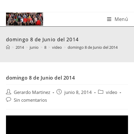
Saltar
al
contenido
Menú
domingo 8 de Junio del 2014
>
2014
>
junio
>
8
>
video
>
domingo 8 de Junio del 2014
domingo 8 de Junio del 2014
Autor
Publicación
Categoría
Gerardo Martinez
junio 8, 2014
video
de
de
de
Comentarios
Sin comentarios
la
la
la
de
entrada:
entrada:
entrada:
la
entrada: