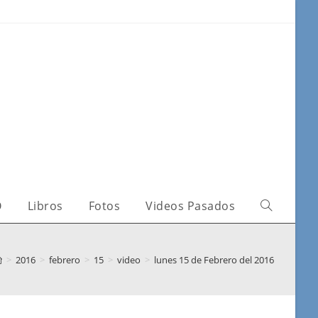
O
Libros
Fotos
Videos Pasados
>
2016
>
febrero
>
15
>
video
>
lunes 15 de Febrero del 2016