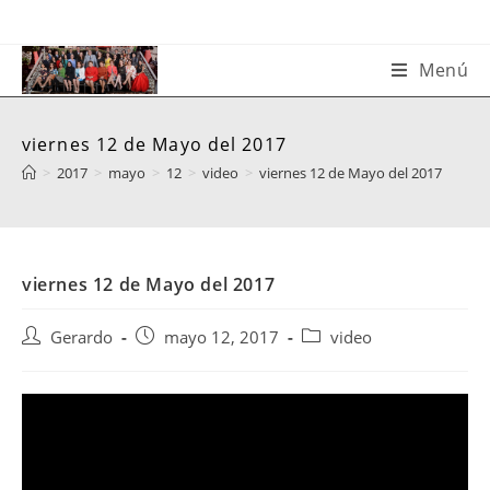
Saltar
al
contenido
Menú
viernes 12 de Mayo del 2017
>
2017
>
mayo
>
12
>
video
>
viernes 12 de Mayo del 2017
viernes 12 de Mayo del 2017
Autor
Publicación
Categoría
Gerardo
mayo 12, 2017
video
de
de
de
la
la
la
entrada:
entrada:
entrada: